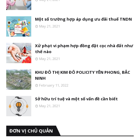
Một số trường hợp áp dụng ưu đãi thuế TNDN
May 21, 2021
Xử phạt vi phạm hợp đồng đặt cọc nhà đất như
thế nào
May 21, 2021
KHU ĐÔ THỊ KIM ĐÔ POLICITY YÊN PHONG, BẮC
NINH
February 11, 2022
Sở hữu trí tuệ và một số vấn đề cần biết
May 21, 2021
ĐƠN VỊ CHỦ QUẢN