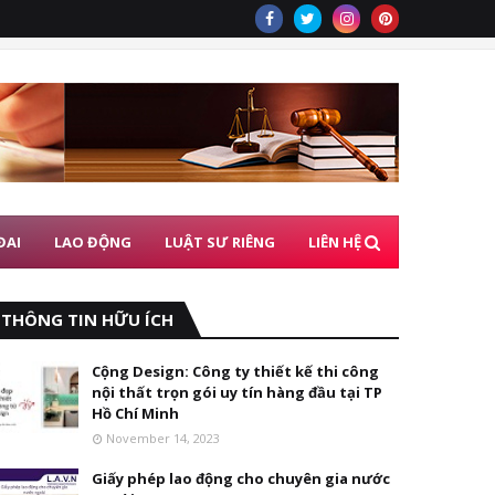
ĐAI
LAO ĐỘNG
LUẬT SƯ RIÊNG
LIÊN HỆ
THÔNG TIN HỮU ÍCH
Cộng Design: Công ty thiết kế thi công
nội thất trọn gói uy tín hàng đầu tại TP
Hồ Chí Minh
November 14, 2023
Giấy phép lao động cho chuyên gia nước