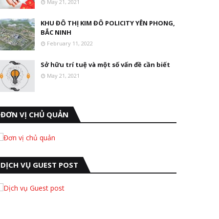
May 21, 2021
KHU ĐÔ THỊ KIM ĐÔ POLICITY YÊN PHONG,
BẮC NINH
February 11, 2022
Sở hữu trí tuệ và một số vấn đề cần biết
May 21, 2021
ĐƠN VỊ CHỦ QUẢN
DỊCH VỤ GUEST POST