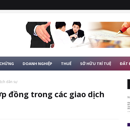
 CHỨNG
DOANH NGHIỆP
THUẾ
SỞ HỮU TRÍ TUỆ
ĐẤT 
ịch dân sự
̣p đồng trong các giao dịch